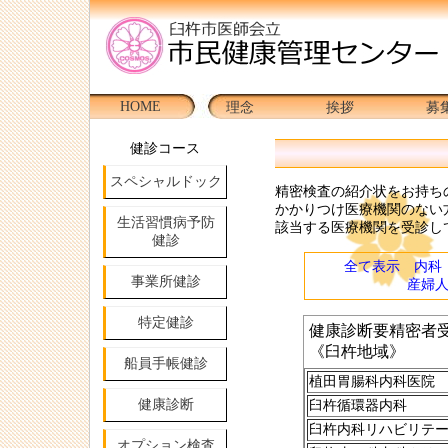
HOME
理念
挨拶
募
健診コース
スペシャルドック
精密検査の紹介状をお持ち
かかりつけ医療機関のない
生活習慣病予防
該当する医療機関を受診し
健診
全て表示
内科
事業所健診
産婦
特定健診
船員手帳健診
健康診断
オプション検査